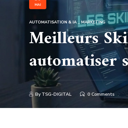
MAI
AUTOMATISATION & IA
MARKETING
Meilleurs Sk
automatiser 
By
TSG-DIGITAL
0 Comments