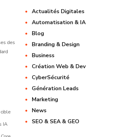
Actualités Digitales
Automatisation & IA
Blog
ses des
Branding & Design
dard
Business
Création Web & Dev
CyberSécurité
Génération Leads
Marketing
News
 cible
SEO & SEA & GEO
s IA
e Core