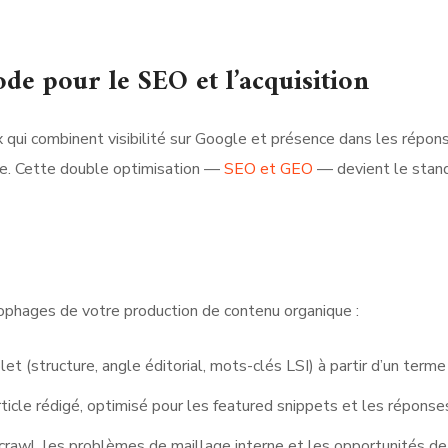
ode pour le SEO et l’acquisition
 qui combinent visibilité sur Google et présence dans les répon
e. Cette double optimisation —
SEO et GEO
— devient le stan
nophages de votre production de contenu organique :
t (structure, angle éditorial, mots-clés LSI) à partir d’un terme
rticle rédigé, optimisé pour les featured snippets et les réponse
e crawl, les problèmes de maillage interne et les opportunités d