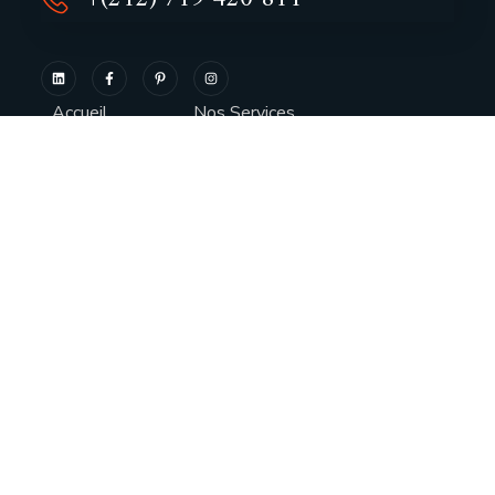
Accueil
Nos Services
À Propos
Notre Boutique
News
Immobilier
Portfolio
FAQ
Notre équipe
Mentions légale
Contact
Politique confid