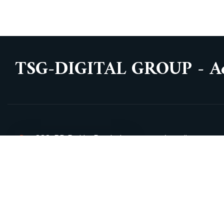
TSG-DIGITAL GROUP - Acc
332, BD Brahim Roudani
Accueil
Maârif, Résidence
À Propos
Rayhane, Casablanca,
News
MAROC
Portfolio
contact@tsgdigitalgroup.fr
Notre équipe