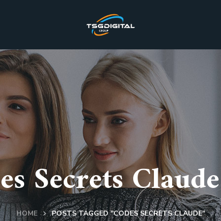
es Secrets Claude
HOME
POSTS TAGGED "CODES SECRETS CLAUDE"