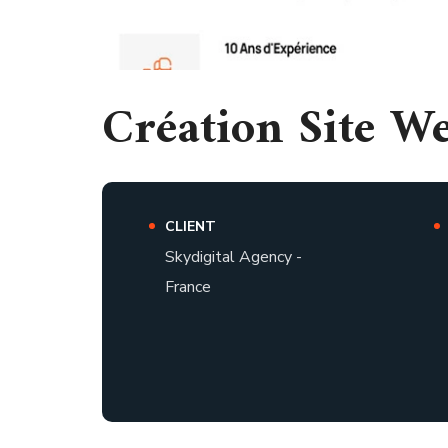
Création Site We
CLIENT
Skydigital Agency -
France