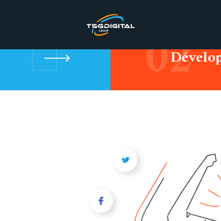
02
Dévelo