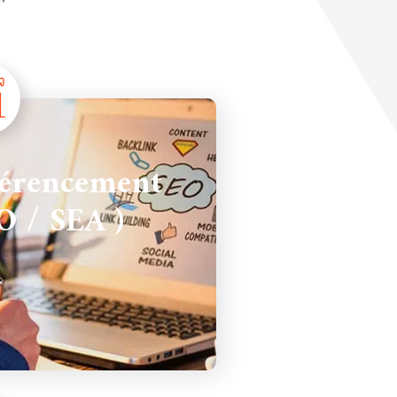
érencement
O / SEA )