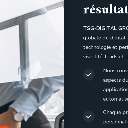
résulta
TSG-DIGITAL GR
globale du digital,
technologie et pe
visibilité, leads et
Nous couv
aspects du 
applicatio
automatisa
Chaque pr
personnal