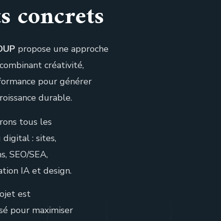
ts concrets
OUP
propose une approche
 combinant créativité,
rformance pour générer
 croissance durable.
rons tous les
digital : sites,
ns, SEO/SEA,
tion IA et design.
ojet est
isé pour maximiser