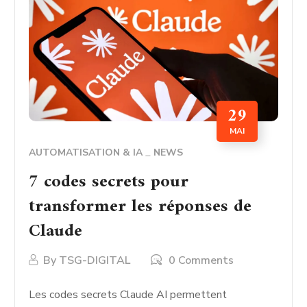
29
MAI
AUTOMATISATION & IA
NEWS
7 codes secrets pour
transformer les réponses de
Claude
By
TSG-DIGITAL
0 Comments
Les codes secrets Claude AI permettent