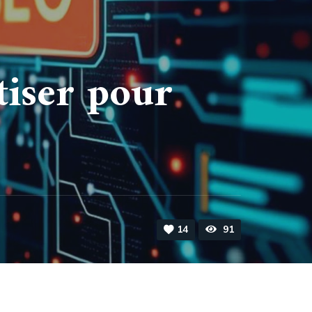
tiser pour
14
91