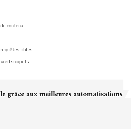
s
s de contenu
 requêtes cibles
tured snippets
gle grâce aux meilleures automatisations