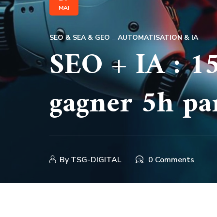
MAI
SEO & SEA & GEO
AUTOMATISATION & IA
SEO + IA : 1
gagner 5h pa
By
TSG-DIGITAL
0 Comments