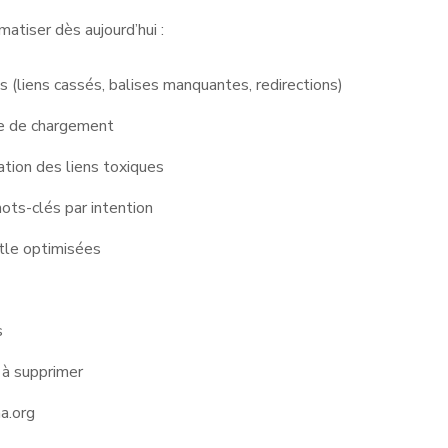
atiser dès aujourd’hui :
 (liens cassés, balises manquantes, redirections)
se de chargement
cation des liens toxiques
ts-clés par intention
itle optimisées
s
u à supprimer
a.org