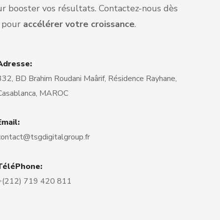
r booster vos résultats. Contactez-nous dès
 pour
accélérer votre croissance
.
Adresse:
332, BD Brahim Roudani Maârif, Résidence Rayhane,
Casablanca, MAROC
Email:
contact@tsgdigitalgroup.fr
TéléPhone:
+(212) 719 420 811