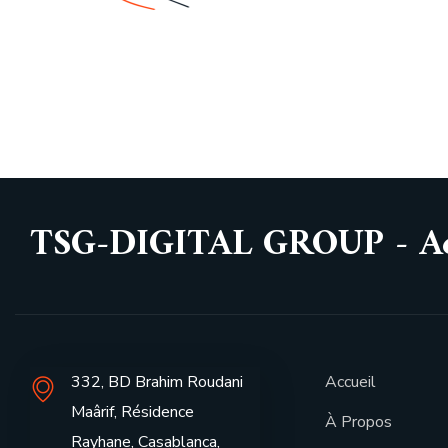
TSG-DIGITAL GROUP - Acc
332, BD Brahim Roudani
Accueil
Maârif, Résidence
À Propos
Rayhane, Casablanca,