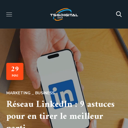
29
MAI
MARKETING
BUSINESS
Réseau LinkedIn : 9 astuces
pour en tirer le meilleur