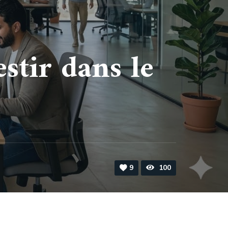
stir dans le
9
100