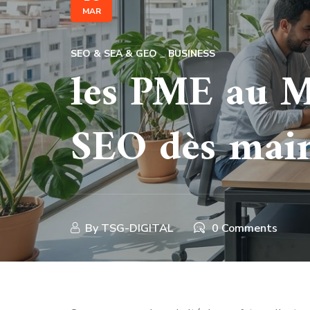
MAR
SEO & SEA & GEO
BUSINESS
les PME au M
SEO dès mai
By
TSG-DIGITAL
0 Comments