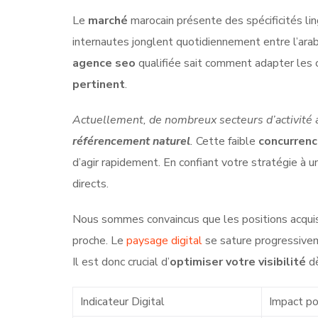
Le
marché
marocain présente des spécificités li
internautes jonglent quotidiennement entre l’arabe,
agence seo
qualifiée sait comment adapter les c
pertinent
.
Actuellement, de nombreux secteurs d’activité 
référencement naturel
.
Cette faible
concurren
d’agir rapidement. En confiant votre stratégie à 
directs.
Nous sommes convaincus que les positions acquise
proche. Le
paysage digital
se sature progressivem
Il est donc crucial d’
optimiser votre visibilité
dè
Indicateur Digital
Impact p