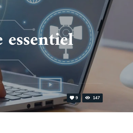
 essentiel
9
147