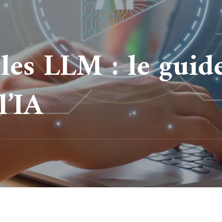
es LLM : le guide
l’IA