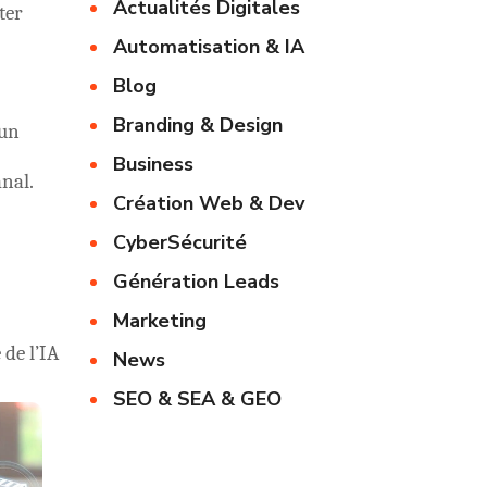
Actualités Digitales
ter
Automatisation & IA
Blog
Branding & Design
 un
Business
anal.
Création Web & Dev
CyberSécurité
Génération Leads
Marketing
de l’IA
News
SEO & SEA & GEO