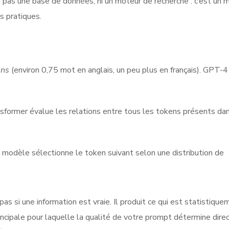
t pas une base de données, ni un moteur de recherche : c’est un
s pratiques.
ens
(environ 0,75 mot en anglais, un peu plus en français). GPT-4 
sformer évalue les relations entre tous les tokens présents dan
e modèle sélectionne le token suivant selon une distribution de
as si une information est vraie. Il produit ce qui est statistique
rincipale pour laquelle la qualité de votre prompt détermine dir