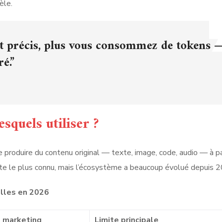
èle.
et précis, plus vous consommez de tokens 
ré.”
squels utiliser ?
produire du contenu original — texte, image, code, audio — à pa
ste le plus connu, mais l’écosystème a beaucoup évolué depuis 
elles en 2026
s marketing
Limite principale