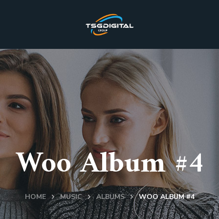
Woo Album #4
HOME
MUSIC
ALBUMS
WOO ALBUM #4