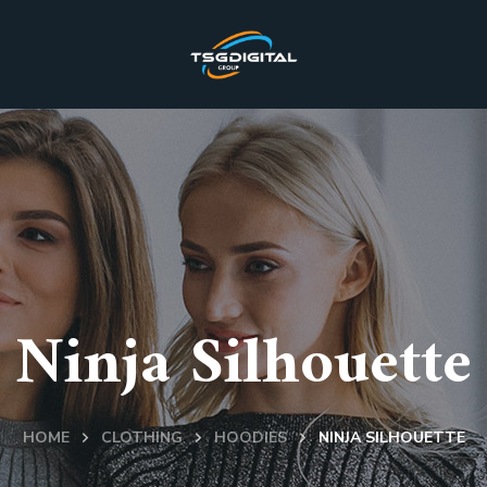
Ninja Silhouette
HOME
CLOTHING
HOODIES
NINJA SILHOUETTE